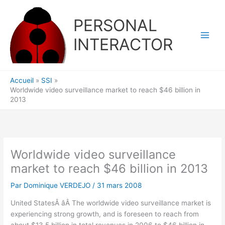
Aller
au
PERSONAL
contenu
INTERACTOR
Accueil
SSI
Worldwide video surveillance market to reach $46 billion in
2013
Worldwide video surveillance
market to reach $46 billion in 2013
Par
Dominique VERDEJO
/
31 mars 2008
United StatesÂ âÂ The worldwide video surveillance market is
experiencing strong growth, and is foreseen to reach from
about $13.5 billion in total revenues in 2006 to $46 billion in