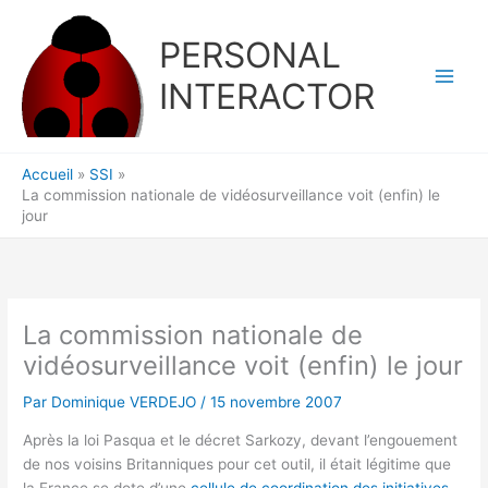
Aller
au
PERSONAL
contenu
INTERACTOR
Accueil
SSI
La commission nationale de vidéosurveillance voit (enfin) le
jour
La commission nationale de
vidéosurveillance voit (enfin) le jour
Par
Dominique VERDEJO
/
15 novembre 2007
Après la loi Pasqua et le décret Sarkozy, devant l’engouement
de nos voisins Britanniques pour cet outil, il était légitime que
la France se dote d’une
cellule de coordination des initiatives