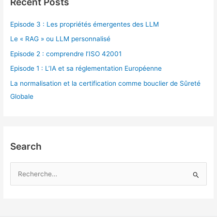
Recent Posts
Episode 3 : Les propriétés émergentes des LLM
Le « RAG » ou LLM personnalisé
Episode 2 : comprendre l’ISO 42001
Episode 1 : L’IA et sa réglementation Européenne
La normalisation et la certification comme bouclier de Sûreté
Globale
Search
R
e
c
h