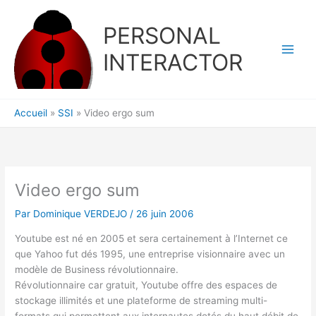
Aller
au
PERSONAL
contenu
INTERACTOR
Accueil
SSI
Video ergo sum
Video ergo sum
Par
Dominique VERDEJO
/
26 juin 2006
Youtube est né en 2005 et sera certainement à l’Internet ce
que Yahoo fut dés 1995, une entreprise visionnaire avec un
modèle de Business révolutionnaire.
Révolutionnaire car gratuit, Youtube offre des espaces de
stockage illimités et une plateforme de streaming multi-
formats qui permettent aux internautes dotés du haut débit de