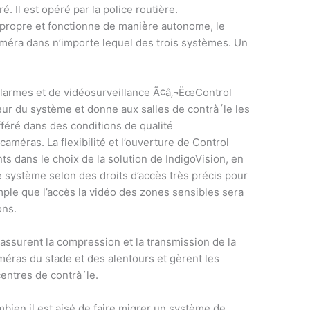
é. Il est opéré par la police routière.
propre et fonctionne de manière autonome, le
améra dans n’importe lequel des trois systèmes. Un
’alarmes et de vidéosurveillance Ã¢â‚¬ËœControl
ur du système et donne aux salles de contrà´le les
ifféré dans des conditions de qualité
caméras. La flexibilité et l’ouverture de Control
s dans le choix de la solution de IndigoVision, en
le système selon des droits d’accès très précis pour
mple que l’accès la vidéo des zones sensibles sera
ons.
ssurent la compression et la transmission de la
éras du stade et des alentours et gèrent les
entres de contrà´le.
mbien il est aisé de faire migrer un système de