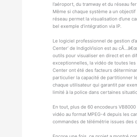
l’aéroport, du tramway et du réseau ferr
Même si chaque système a un objectif 
réseau permet la visualisation d’une c
bel exemple d’intégration via IP.
Le logiciel professionnel de gestion d
Center’ de IndigoVision est au cÃ…â€œ
outils pour visualiser en direct et en d
exceptionnelles, la vidéo de toutes les 
Center ont été des facteurs déterminant
particulier la capacité de partitionner 
chaque utilisateur qui garantit par exe
limité à la police dans certaines situati
En tout, plus de 60 encodeurs VB8000 a
vidéo au format MPEG-4 depuis les cam
commandes de télémétrie issues des c
Encore une fois, ce projet a montré co