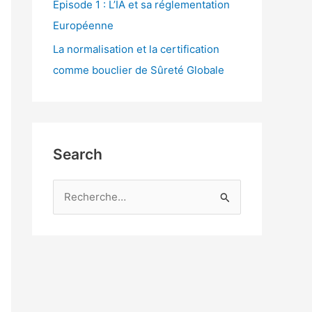
Episode 1 : L’IA et sa réglementation
Européenne
La normalisation et la certification
comme bouclier de Sûreté Globale
Search
R
e
c
h
e
r