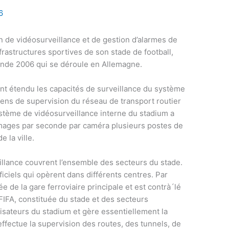
6
tion de vidéosurveillance et de gestion d’alarmes de
frastructures sportives de son stade de football,
monde 2006 qui se déroule en Allemagne.
t étendu les capacités de surveillance du système
ns de supervision du réseau de transport routier
stème de vidéosurveillance interne du stadium a
images par seconde par caméra plusieurs postes de
 la ville.
llance couvrent l’ensemble des secteurs du stade.
iciels qui opèrent dans différents centres. Par
e de la gare ferroviaire principale et est contrà´lé
 FIFA, constituée du stade et des secteurs
anisateurs du stadium et gère essentiellement la
effectue la supervision des routes, des tunnels, de