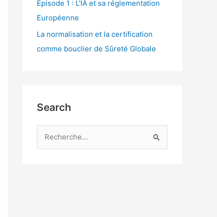
Episode 1 : L’IA et sa réglementation
Européenne
La normalisation et la certification
comme bouclier de Sûreté Globale
Search
R
e
c
h
e
r