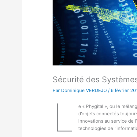
Sécurité des Systèmes
Par
Dominique VERDEJO
/
6 février 20
L
e « Phygital », ou le méla
d’objets connectés toujour
innovations au service de 
technologies de l’informati