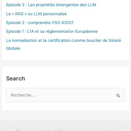
Episode 3 : Les propriétés émergentes des LLM
Le « RAG » ou LLM personnalisé
Episode 2 : comprendre l’ISO 42001
Episode 1 : L’IA et sa réglementation Européenne
La normalisation et la certification comme bouclier de Sûreté
Globale
Search
R
e
c
h
e
Personal Interactor, 1998-2025, tous droits réservés