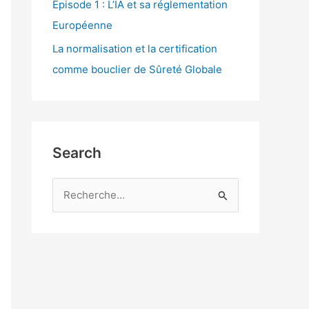
Episode 1 : L’IA et sa réglementation
Européenne
La normalisation et la certification
comme bouclier de Sûreté Globale
Search
R
e
c
h
e
r