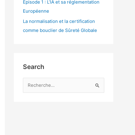
Episode 1 : L’IA et sa réglementation
Européenne
La normalisation et la certification
comme bouclier de Sûreté Globale
Search
R
e
c
h
e
r