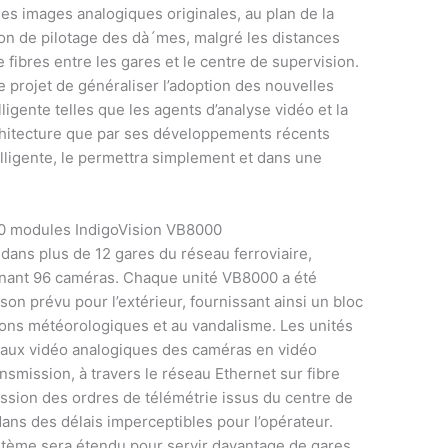
les images analogiques originales, au plan de la
on de pilotage des dà´mes, malgré les distances
fibres entre les gares et le centre de supervision.
le projet de généraliser l’adoption des nouvelles
ligente telles que les agents d’analyse vidéo et la
rchitecture que par ses développements récents
elligente, le permettra simplement et dans une
00 modules IndigoVision VB8000
 dans plus de 12 gares du réseau ferroviaire,
renant 96 caméras. Chaque unité VB8000 a été
on prévu pour l’extérieur, fournissant ainsi un bloc
tions météorologiques et au vandalisme. Les unités
naux vidéo analogiques des caméras en vidéo
nsmission, à travers le réseau Ethernet sur fibre
ission des ordres de télémétrie issus du centre de
ns des délais imperceptibles pour l’opérateur.
tème sera étendu pour servir davantage de gares.