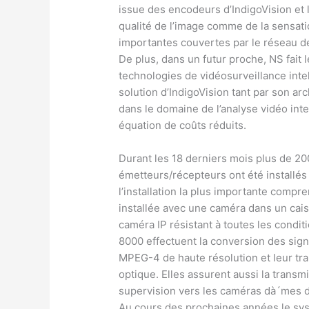
issue des encodeurs d’IndigoVision et 
qualité de l’image comme de la sensati
importantes couvertes par le réseau de 
De plus, dans un futur proche, NS fait 
technologies de vidéosurveillance intel
solution d’IndigoVision tant par son a
dans le domaine de l’analyse vidéo int
équation de coûts réduits.
Durant les 18 derniers mois plus de 2
émetteurs/récepteurs ont été installés
l’installation la plus importante comp
installée avec une caméra dans un caiss
caméra IP résistant à toutes les condi
8000 effectuent la conversion des sig
MPEG-4 de haute résolution et leur tra
optique. Elles assurent aussi la transm
supervision vers les caméras dà´mes da
Au cours des prochaines années le sys