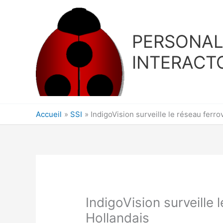
Aller
au
contenu
PERSONA
INTERACT
Accueil
SSI
IndigoVision surveille le réseau ferro
IndigoVision surveille 
Hollandais