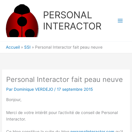
Aller
au
PERSONAL
contenu
INTERACTOR
Accueil
SSI
Personal Interactor fait peau neuve
Personal Interactor fait peau neuve
Par
Dominique VERDEJO
/
17 septembre 2015
Bonjour,
Merci de votre intérêt pour l’activité de conseil de Personal
Interactor.
Ce blog constitue la suite du blog
personalinteractor.com
qu’il