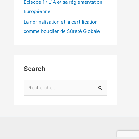
Episode 1 : L’IA et sa réglementation
Européenne
La normalisation et la certification
comme bouclier de Sûreté Globale
Search
R
e
c
h
e
r